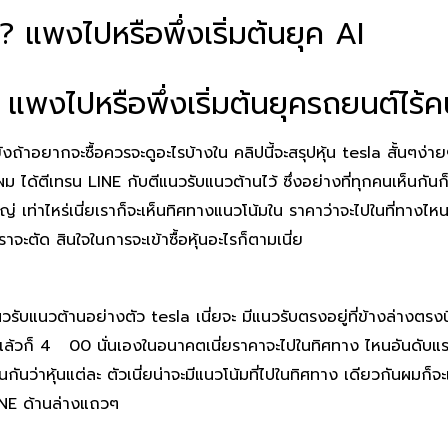
ม? แพงไปหรือพึ่งเริ่มต้นยุค AI
? แพงไปหรือพึ่งเริ่มต้นยุครถยนต์ไร้
ังถ้าอยากจะซื้อควรจะดูอะไรบ้างใน คลิปนี้จะสรุปหุ้น tesla สั้นๆง
ได้ตีเทรน LINE กับตีแนวรับแนวต้านไว้ ซึ่งอย่างที่ทุกคนเห็นกันก็ค
ท่าไหร่เนี่ยเราก็จะเห็นทิศทางแนวโน้มใน ราคาว่าจะไปในที่ทางไหนนะคร
ะตัด สินใจในการจะเข้าซื้อหุ้นอะไรก็ตามเนี่ย
นวรับแนวต้านอย่างตัว tesla เนี่ยจะ มีแนวรับตรงอยู่ที่ข้างล่างตรง
82 แล้วก็ 4 00 นั่นเองในอนาคตเนี่ยราคาจะไปในทิศทาง ไหนอันดับ
กันว่าหุ้นแต่ละ ตัวเนี่ยน่าจะมีแนวโน้มที่ไปในทิศทาง เดียวกันผมก็จะแ
LINE ด้านล่างแถวๆ