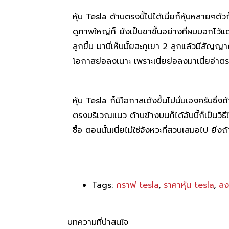
หุ้น Tesla ต้านตรงนี้ไปได้เนี่ยก็หุ้นหลายๆตั
ดูภาพใหญ่ก็ ยังเป็นขาขึ้นอย่างที่ผมบอกไว้แต่
ลูกขึ้น มานี่เห็นมั้ยฮะภูเขา 2 ลูกแล้วมีสั
โอกาสย่อลงเนาะ เพราะเนี่ยย่อลงมาเนี่ยอ่าตร
หุ้น Tesla ก็มีโอกาสเด้งขึ้นไปนั่นเองครับซึ่ง
ตรงบริเวณแนว ต้านข้างบนก็ได้อันนี้ก็เป็นวิธีในกา
ซื้อ ตอนนั้นเนี่ยไม่ใช่จังหวะที่สวนเสมอไป ยิ
Tags:
กราฟ tesla
,
ราคาหุ้น tesla
,
ลง
บทความที่น่าสนใจ