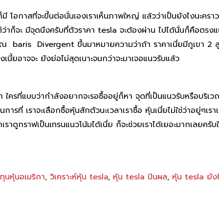
วก็มี โอกาสที่จะขึ้นต่อนั่นเองเราเห็นภาพใหญ่ แล้วว่าเป็นยังไงนะครา
ว่าก็จะ มีจุดนึงครับที่ตัวราคา tesla จะต้องผ่าน ไปได้นั่นก็คือตรง
ญญาณ baris Divergent ขึ้นมาหมายความว่าถ้า ราคาเนี่ยมีภูเขา 2 ล
งเนี้ยอาจจะ ยังย่อไม่สุดเนาะจนกว่าจะมาเจอแนวรับแล้ว
ถ้า ใครที่แบบว่ากำลังอยากจะรอซื้ออยู่ก็หา จุดที่เป็นแนวรับหรือบริเว
รที่ เราจะเลือกซื้อหุ้นสักตัวนะเวลาเราซื้อ หุ้นเนี่ยไม่ใช่ว่าอยู่ๆเราเ
่งถ้าเราดูกราฟเป็นเทรนแนวโน้มได้เนี่ย ก็จะช่วยเราได้เยอะมากเลยครั
ทุนหุ้นอเมริกา
,
วิเคราะห์หุ้น tesla
,
หุ้น tesla ปันผล
,
หุ้น tesla ยัง