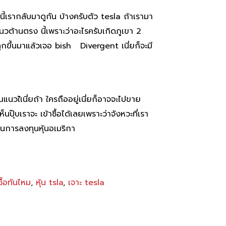
วนี้เรากลับมาดูกัน บ้างครับตัว tesla ถ้าเรามา
แนวต้านตรง นี้เพราะว่าอะไรครับเกิดภูเขา 2
ูกขึ้นมาแล้วเจอ bish Divergent เนี่ยก็จะมี
ณแนวใ้เนี่ยถ้า ใครถืออยู่เนี่ยก็อาจจะไปขาย
ห็นปุ๊บเราจะ เข้าซื้อได้เลยเพราะว่าจังหวะที่เรา
บในการลงทุนหุ้นอเมริกา
ซื้อทันไหม
,
หุ้น tsla
,
เจาะ tesla