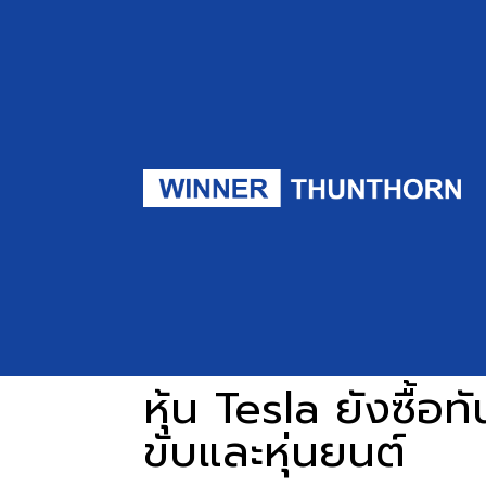
หุ้น Tesla ยังซื้อ
ขับและหุ่นยนต์