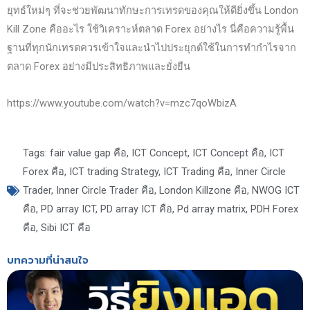
ยุทธ์ใหม่ๆ ที่จะช่วยพัฒนาทักษะการเทรดของคุณให้ดียิ่งขึ้น London
Kill Zone คืออะไร ใช้วิเคราะห์ตลาด Forex อย่างไร นี่คือความรู้พื้น
ฐานที่ทุกนักเทรดควรเข้าใจและนำไปประยุกต์ใช้ในการทำกำไรจาก
ตลาด Forex อย่างมีประสิทธิภาพและยั่งยืน
https://www.youtube.com/watch?v=mzc7qoWbizA
Tags:
fair value gap คือ
,
ICT Concept
,
ICT Concept คือ
,
ICT
Forex คือ
,
ICT trading Strategy
,
ICT Trading คือ
,
Inner Circle
Trader
,
Inner Circle Trader คือ
,
London Killzone คือ
,
NWOG ICT
คือ
,
PD array ICT
,
PD array ICT คือ
,
Pd array matrix
,
PDH Forex
คือ
,
Sibi ICT คือ
บทความที่น่าสนใจ