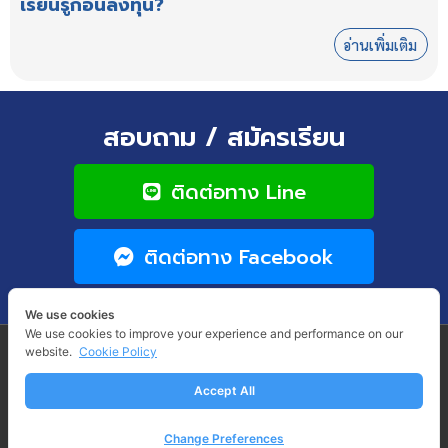
เรียนรู้ก่อนลงทุน?
อ่านเพิ่มเติม
สอบถาม / สมัครเรียน
ติดต่อทาง Line
ติดต่อทาง Facebook
We use cookies
We use cookies to improve your experience and performance on our
website.
Cookie Policy
COPYRIGHT © 2026 WINNER THUNTHORN. ALL RIGHTS RESERVED.
HAPPY FOREVER GROUP CO., LTD. TAX : 0105560182302
288/2, FLOOR 1, PRASERT-MANUKITCH, NAWAMIN, BUNG KUM, BANGKOK 10230
Accept All
EMAIL: HAPPYFOREVERGROUP@GMAIL.COM
TERMS OF USE
PRIVACY POLICY
REFUND POLICY
Change Preferences