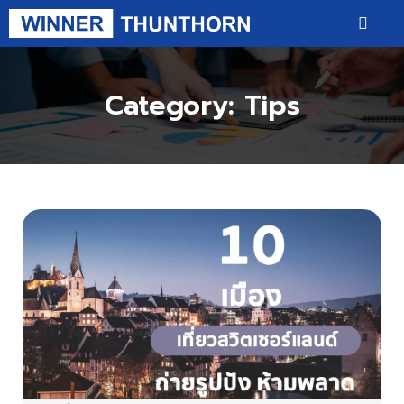
Category: Tips