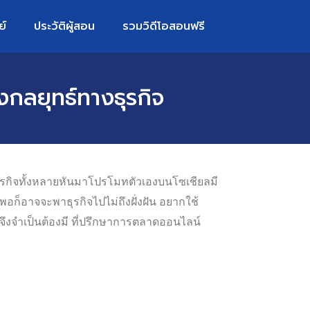
ย์
ประวัติผู้สอน
รวมวิดีโอสอนฟรี
งกลยุทธ์ทางธุรกิจ
ธุรกิจทั้งหลายหันมาโปรโมทตัวเองบนโซเชียลมี
กพอก็อาจจะพาธุรกิจไปไม่ถึงฝั่งฝัน อยากใช้
ิจจึงจำเป็นต้องมี ที่ปรึกษาการตลาดออนไลน์