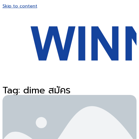
Skip to content
Tag: dime สมัคร