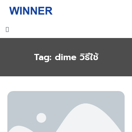
Tag: dime วิธีใช้