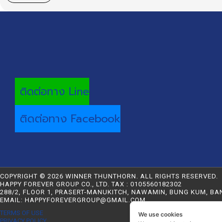
ติดต่อทาง Line
ติดต่อทาง Facebook
COPYRIGHT © 2026 WINNER THUNTHORN. ALL RIGHTS RESERVED.
HAPPY FOREVER GROUP CO., LTD. TAX : 0105560182302
288/2, FLOOR 1, PRASERT-MANUKITCH, NAWAMIN, BUNG KUM, BA
EMAIL: HAPPYFOREVERGROUP@GMAIL.COM
TERMS OF USE
We use cookies
PRIVACY POLICY