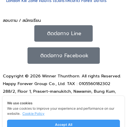
London Kill Zone คืออะไร ใช้วิเคราะห์ตลาด Forex อย่างไร
สอบถาม / สมัครเรียน
ติดต่อทาง Line
ติดต่อทาง Facebook
Copyright © 2026 Winner Thunthorn. All rights Reserved.
Happy Forever Group Co., Ltd. TAX : 0105560182302
288/2, Floor 1, Prasert-manukitch, Nawamin, Bung Kum,
Bangkok 10230
We use cookies
Email: happyforevergroup@gmail.com
We use cookies to improve your experience and performance on our
Terms of use
Privacy Policy
Refund POLICY
website.
Cookie Policy
Accept All