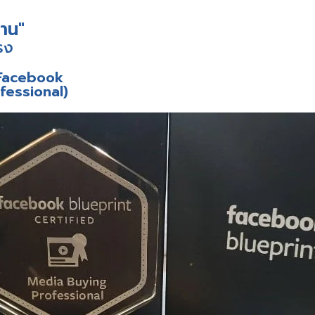
่าน"
รง
ก Facebook
fessional)