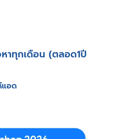
้อหาทุกเดือน (ตลอด1ปี
ห์แอด