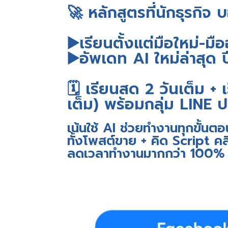
🚀 หลักสูตรที่นักธุรกิจ
▶️เรียนตั้งแต่มือใหม่-มื
▶️
อัพเดท AI ใหม่ล่าสุด 
🗓️ เรียนสด 2 วันเต็ม +
เต็ม) พร้อมกลุ่ม LINE 
เน้นใช้ AI ช่วยทำงานทุกขั้นตอ
ทั้งโพสต์ขาย + คิด Script คล
ลดเวลาทำงานมากกว่า 100%