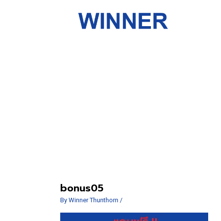
bonus05
By
Winner Thunthorn
/